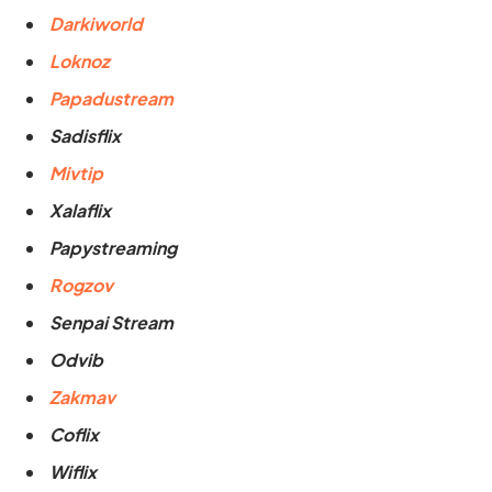
Darkiworld
Loknoz
Papadustream
Sadisflix
Mivtip
Xalaflix
Papystreaming
Rogzov
Senpai Stream
Odvib
Zakmav
Coflix
Wiflix