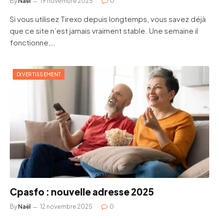
By
Naël
19 novembre 2025
0
Si vous utilisez Tirexo depuis longtemps, vous savez déjà
que ce site n’est jamais vraiment stable. Une semaine il
fonctionne,…
DIVERTISSEMENT
Cpasfo : nouvelle adresse 2025
By
Naël
12 novembre 2025
0