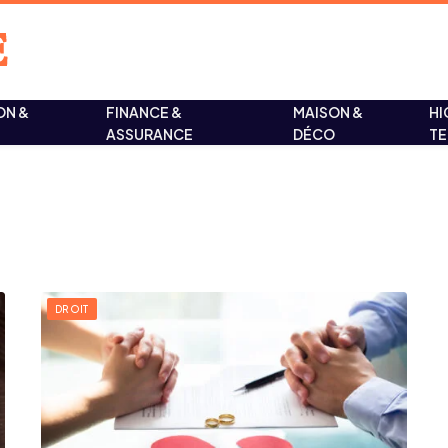
ON &
FINANCE &
MAISON &
HI
ASSURANCE
DÉCO
T
DROIT