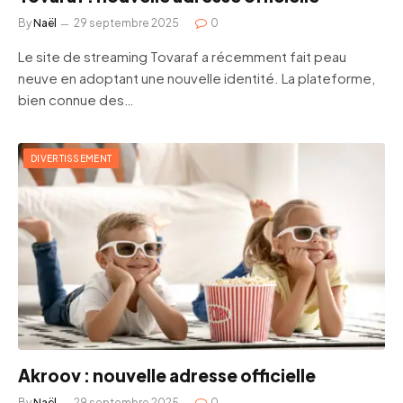
By
Naël
29 septembre 2025
0
Le site de streaming Tovaraf a récemment fait peau
neuve en adoptant une nouvelle identité. La plateforme,
bien connue des…
DIVERTISSEMENT
Akroov : nouvelle adresse officielle
By
Naël
29 septembre 2025
0