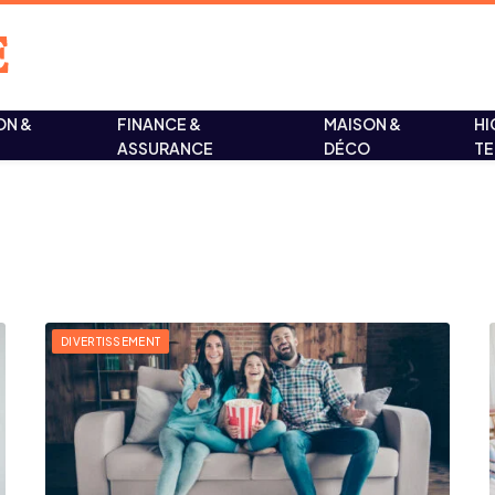
ON &
FINANCE &
MAISON &
HI
ASSURANCE
DÉCO
T
DIVERTISSEMENT