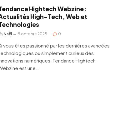
Tendance Hightech Webzine :
Actualités High-Tech, Web et
Technologies
By
Naël
9 octobre 2025
0
Si vous êtes passionné par les dernières avancées
technologiques ou simplement curieux des
innovations numériques, Tendance Hightech
Webzine est une…